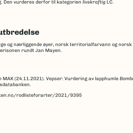
ng. Den vurderes derfor til kategorien
livskraftig
LC.
utbredelse
rge og nærliggende øyer, norsk territorialfarvann og nors
kerisonen rundt Jan Mayen.
m MAK (24.11.2021). Vepser: Vurdering av lapphumle
Bombu
rtsdatabanken.
anken.no/rodlisteforarter/2021/9395