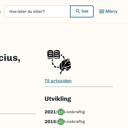
Hva
Meny
Søk
leter
du
etter?
cius,
Til artssiden
Utvikling
2021:
livskraftig
LC
2015:
livskraftig
LC