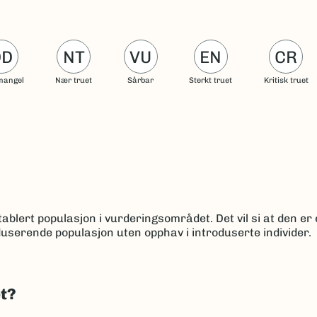
DD
NT
VU
EN
CR
mangel
Nær truet
Sårbar
Sterkt truet
Kritisk truet
ablert populasjon i vurderingsområdet. Det vil si at den er 
userende populasjon uten opphav i introduserte individer.
et?