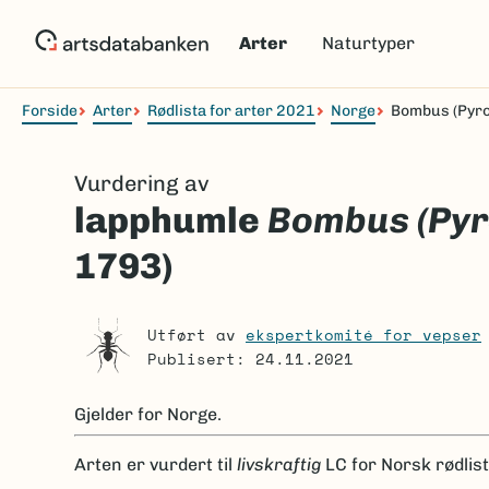
Hopp
til
Arter
Naturtyper
hovedinnhold
Forside
Arter
Rødlista for arter 2021
Norge
Bombus (Pyro
Navigasjonssti
Vurdering av
lapphumle
Bombus (Pyr
1793)
Utført av
ekspertkomité for vepser
Publisert: 24.11.2021
Gjelder for
Norge.
Arten er
vurdert til
livskraftig
LC
for Norsk rødlis