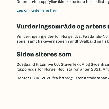
Denne arten oppfyller ikke kriteriene for rødlisti
Les om kriteriene her
Vurderingsområde og artens 
Vurderingen gjelder for Norge, dvs. Fastlands-No
sone, samt fiskevernsonen rundt Svalbard og fis
Siden siteres som
Ødegaard F, Lønnve OJ, Staverløkk A og Sydenha
lapponicus
for Norge. Rødlista for arter 2021. A
Hentet 06.08.2026 fra https://lister.artsdatab