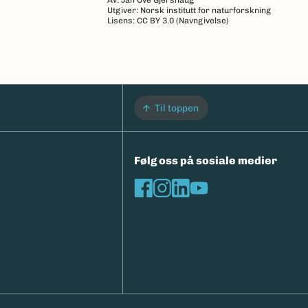
Av: Jan Ove Gjershaug
Utgiver: Norsk institutt for naturforskning
Lisens: CC BY 3.0 (Navngivelse)
Til toppen
Følg oss på sosiale medier