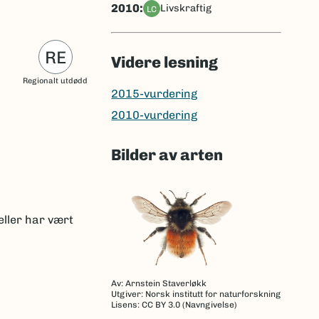
2010:
livskraftig
LC
RE
Videre lesning
Regionalt utdødd
2015-vurdering
2010-vurdering
Bilder av arten
eller har vært
Av: Arnstein Staverløkk
Utgiver: Norsk institutt for naturforskning
Lisens: CC BY 3.0 (Navngivelse)