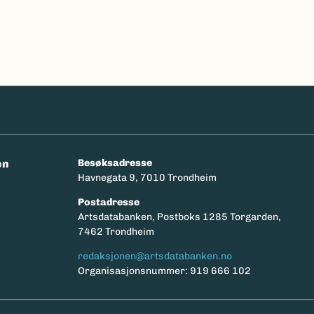
en
Besøksadresse
Havnegata 9, 7010 Trondheim
Postadresse
y
Artsdatabanken, Postboks 1285 Torgarden,
7462 Trondheim
redaksjonen@artsdatabanken.no
Organisasjonsnummer: 919 666 102