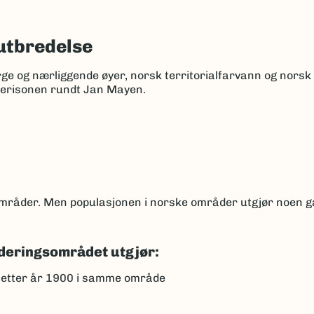
utbredelse
rge og nærliggende øyer, norsk territorialfarvann og nors
kerisonen rundt Jan Mayen.
 områder. Men populasjonen i norske områder utgjør noen 
deringsområdet utgjør:
 etter år 1900 i samme område