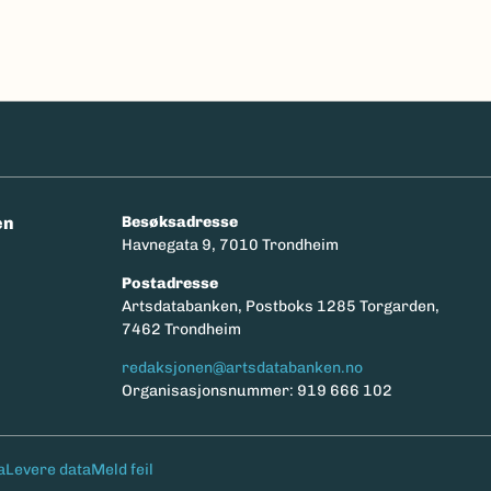
en
Besøksadresse
Havnegata 9, 7010 Trondheim
Postadresse
y
Artsdatabanken, Postboks 1285 Torgarden,
7462 Trondheim
redaksjonen@artsdatabanken.no
Organisasjonsnummer: 919 666 102
a
Levere data
Meld feil