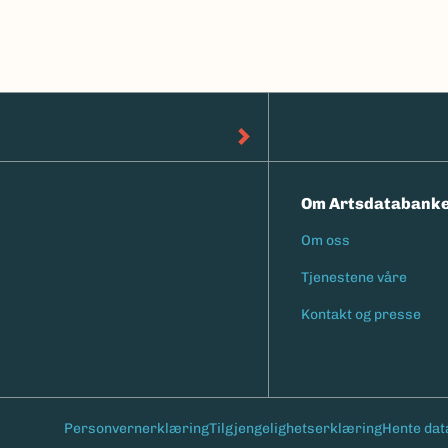
Om Artsdatabank
Om oss
Footermen
Tjenestene våre
Kontakt og presse
Personvernerklæring
Tilgjengelighetserklæring
Hente dat