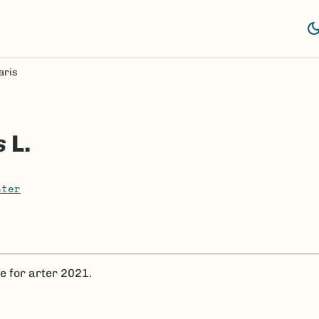
aris
s
L.
nter
te for arter 2021.