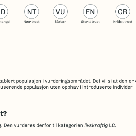
DD
NT
VU
EN
CR
mangel
Nær truet
Sårbar
Sterkt truet
Kritisk truet
ablert populasjon i vurderingsområdet. Det vil si at den er 
userende populasjon uten opphav i introduserte individer.
et?
ng. Den vurderes derfor til kategorien
livskraftig
LC.