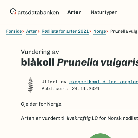
Hopp
til
Arter
Naturtyper
hovedinnhold
Forside
Arter
Rødlista for arter 2021
Norge
Prunella vulg
Navigasjonssti
Vurdering av
blåkoll
Prunella vulgari
Utført av
ekspertkomité for karpla
Publisert: 24.11.2021
Gjelder for
Norge.
Arten er
vurdert til
livskraftig
LC
for Norsk rødlis