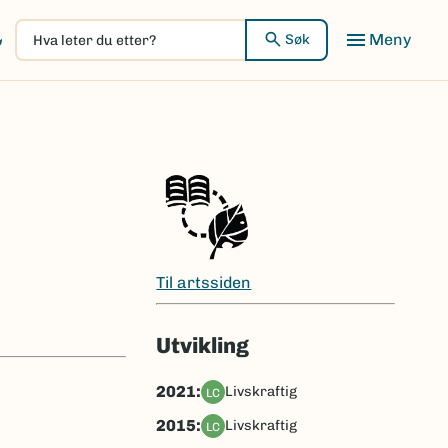
Hva
Meny
Søk
leter
du
etter?
Til artssiden
Utvikling
2021:
livskraftig
LC
2015:
livskraftig
LC