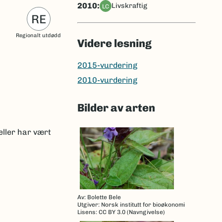
2010:
livskraftig
LC
RE
Regionalt utdødd
Videre lesning
2015-vurdering
2010-vurdering
Bilder av arten
eller har vært
Av: Bolette Bele
Utgiver: Norsk institutt for bioøkonomi
Lisens: CC BY 3.0 (Navngivelse)