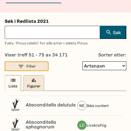
Søk i Rødlista 2021
search
Søk
F.eks. 'Pinus (slekt)' for alle arter i slekta Pinus.
Viser treff 51 - 75 av 34 171
Sorter etter:
filter_list
Filter
list
bar_chart
Liste
Figurer
Absconditella delutula
NE
ikke vurdert
laver
Absconditella
LC
livskraftig
sphagnorum
laver