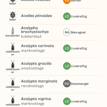
VU
sårbar
biller
Acalles ptinoides
LC
livskraftig
biller
Acalypha
brachystachya
NA
ikke egnet
karplanter
kobberblad
Acalypta carinata
LC
livskraftig
marknettege
nebbmunn
er
Acalypta gracilis
LC
livskraftig
smalnettege
nebbmunn
er
Acalypta marginata
DD
datamangel
randnettege
nebbmunn
er
Acalypta nigrina
LC
livskraftig
mørknettege
nebbmunn