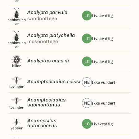
er
Acalypta parvula
LC
livskraftig
sandnettege
nebbmunn
er
Acalypta platycheila
LC
livskraftig
mosenettege
nebbmunn
er
Acalyptus carpini
LC
livskraftig
biller
Acamptocladius reissi
NE
ikke vurdert
tovinger
Acamptocladius
NE
ikke vurdert
submontanus
tovinger
Acanopsilus
LC
livskraftig
heterocerus
vepser