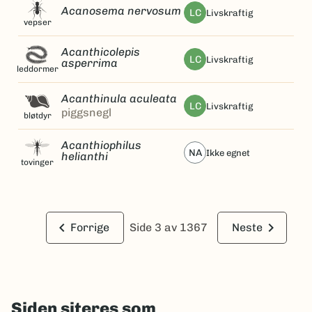
Acanosema nervosum
LC
livskraftig
vepser
Acanthicolepis
LC
livskraftig
asperrima
leddormer
Acanthinula aculeata
LC
livskraftig
piggsnegl
bløtdyr
Acanthiophilus
NA
ikke egnet
helianthi
tovinger
keyboard_arrow_left
keyboard_arrow_right
Forrige
Side 3 av 1367
Neste
Siden siteres som