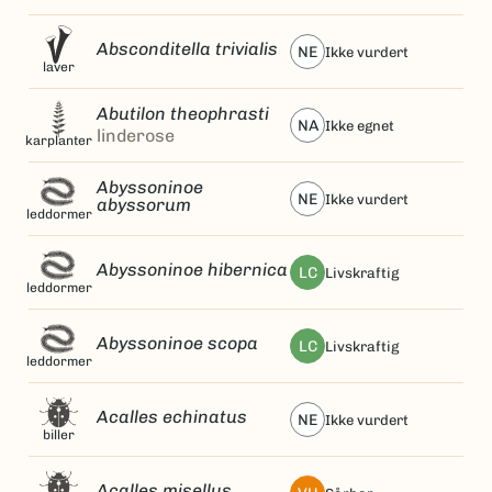
Absconditella trivialis
NE
ikke vurdert
laver
Abutilon theophrasti
NA
ikke egnet
linderose
karplanter
Abyssoninoe
NE
ikke vurdert
abyssorum
leddormer
Abyssoninoe hibernica
LC
livskraftig
leddormer
Abyssoninoe scopa
LC
livskraftig
leddormer
Acalles echinatus
NE
ikke vurdert
biller
Acalles misellus