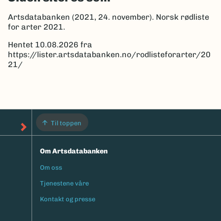
Artsdatabanken (2021, 24. november). Norsk rødliste
for arter 2021.
Hentet 10.08.2026 fra
https://lister.artsdatabanken.no/rodlisteforarter/20
21/
Til toppen
Om Artsdatabanken
Om oss
Footermeny
Tjenestene våre
Kontakt og presse