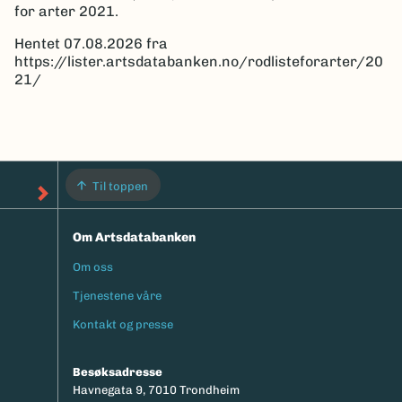
for arter 2021.
Hentet 07.08.2026 fra
https://lister.artsdatabanken.no/rodlisteforarter/20
21/
Til toppen
Om Artsdatabanken
Om oss
Footermeny
Tjenestene våre
Kontakt og presse
Besøksadresse
Havnegata 9, 7010 Trondheim