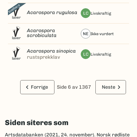
Svalbard
Acarospora rugulosa
LC
livskraftig
laver
Acarospora
NE
ikke vurdert
scrobiculata
laver
Acarospora sinopica
LC
livskraftig
rustsprekklav
laver
keyboard_arrow_left
keyboard_arrow_right
Forrige
Side 6 av 1367
Neste
Siden siteres som
Artsdatabanken (2021, 24. november). Norsk rødliste