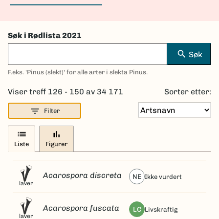
Søk i Rødlista 2021
search
Søk
F.eks. 'Pinus (slekt)' for alle arter i slekta Pinus.
Viser treff 126 - 150 av 34 171
Sorter etter:
filter_list
Filter
list
bar_chart
Liste
Figurer
Acarospora discreta
NE
ikke vurdert
laver
Acarospora fuscata
LC
livskraftig
laver