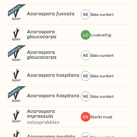
Svalbard
Acarospora fuscata
NE
ikke vurdert
laver
Acarospora
LC
livskraftig
glaucocarpa
laver
Svalbard
Acarospora
NE
ikke vurdert
glaucocarpa
laver
Acarospora hospitans
NE
ikke vurdert
laver
Svalbard
Acarospora hospitans
NE
ikke vurdert
laver
Acarospora
impressula
EN
sterkt truet
laver
oslosprekklav
Acarospora insolata