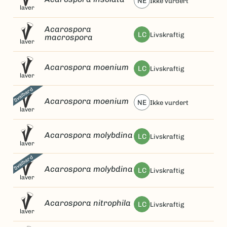
NE
ikke vurdert
laver
Acarospora
LC
livskraftig
macrospora
laver
Acarospora moenium
LC
livskraftig
laver
Svalbard
Acarospora moenium
NE
ikke vurdert
laver
Acarospora molybdina
LC
livskraftig
laver
Svalbard
Acarospora molybdina
LC
livskraftig
laver
Acarospora nitrophila
LC
livskraftig
laver