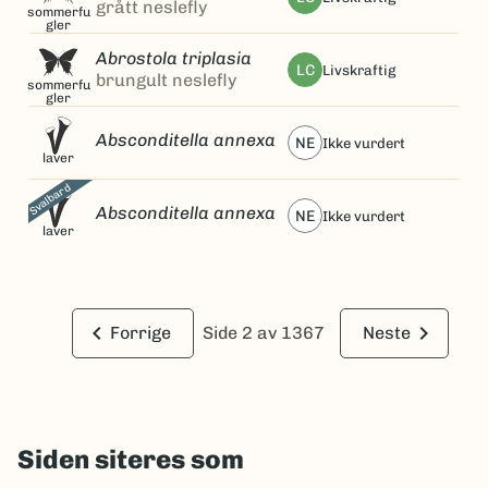
grått neslefly
sommerfu
gler
Abrostola triplasia
LC
livskraftig
brungult neslefly
sommerfu
gler
Absconditella annexa
NE
ikke vurdert
laver
Svalbard
Absconditella annexa
NE
ikke vurdert
laver
keyboard_arrow_left
keyboard_arrow_right
Forrige
Side 2 av 1367
Neste
Siden siteres som