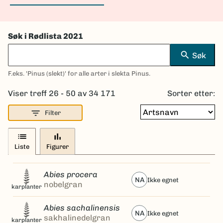
Søk i Rødlista 2021
search
Søk
F.eks. 'Pinus (slekt)' for alle arter i slekta Pinus.
Viser treff 26 - 50 av 34 171
Sorter etter:
filter_list
Filter
list
bar_chart
Liste
Figurer
Abies procera
NA
ikke egnet
nobelgran
karplanter
Abies sachalinensis
NA
ikke egnet
sakhalinedelgran
karplanter