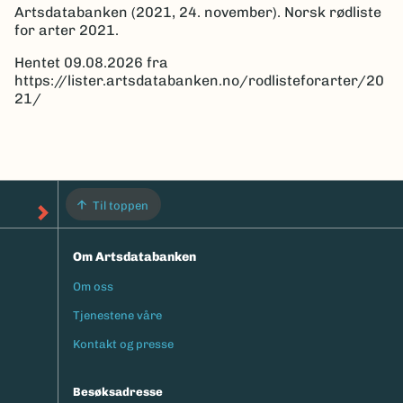
Artsdatabanken (2021, 24. november). Norsk rødliste
for arter 2021.
Hentet 09.08.2026 fra
https://lister.artsdatabanken.no/rodlisteforarter/20
21/
Til toppen
Om Artsdatabanken
Om oss
Footermeny
Tjenestene våre
Kontakt og presse
Besøksadresse