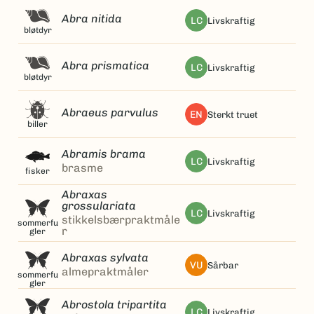
Abra nitida
LC
livskraftig
bløtdyr
Abra prismatica
LC
livskraftig
bløtdyr
Abraeus parvulus
EN
sterkt truet
biller
Abramis brama
LC
livskraftig
brasme
fisker
Abraxas
grossulariata
LC
livskraftig
stikkelsbærpraktmåle
sommerfu
r
gler
Abraxas sylvata
VU
sårbar
almepraktmåler
sommerfu
gler
Abrostola tripartita
LC
livskraftig