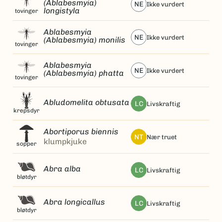
(Ablabesmyia)
NE
ikke vurdert
longistyla
tovinger
Ablabesmyia
NE
ikke vurdert
(Ablabesmyia) monilis
tovinger
Ablabesmyia
NE
ikke vurdert
(Ablabesmyia) phatta
tovinger
Abludomelita obtusata
LC
livskraftig
krepsdyr
Abortiporus biennis
NT
nær truet
klumpkjuke
sopper
Abra alba
LC
livskraftig
bløtdyr
Abra longicallus
LC
livskraftig
bløtdyr