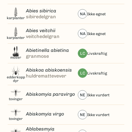
Abies sibirica
NA
ikke egnet
sibiredelgran
karplanter
Abies veitchii
NA
ikke egnet
veitchedelgran
karplanter
Abietinella abietina
LC
livskraftig
granmose
moser
Abiskoa abiskoensis
LC
livskraftig
huldremattevever
edderkopp
dyr
Abiskomyia paravirgo
NE
ikke vurdert
tovinger
Abiskomyia virgo
NE
ikke vurdert
tovinger
Ablabesmyia