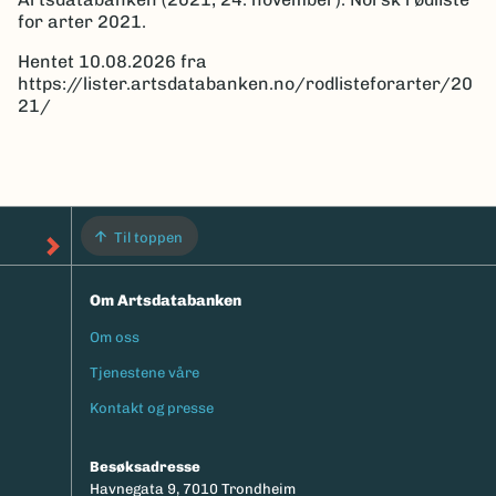
for arter 2021.
Hentet 10.08.2026 fra
https://lister.artsdatabanken.no/rodlisteforarter/20
21/
Til toppen
Om Artsdatabanken
Om oss
Footermeny
Tjenestene våre
Kontakt og presse
Besøksadresse
Havnegata 9, 7010 Trondheim