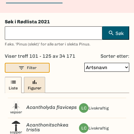
Søk i Rødlista 2021
search
Søk
F.eks. 'Pinus (slekt)' for alle arter i slekta Pinus.
Viser treff 101 - 125 av 34 171
Sorter etter:
filter_list
Filter
list
bar_chart
Liste
Figurer
Acantholyda flaviceps
LC
livskraftig
vepser
Acanthonitschkea
LC
livskraftig
tristis
sopper