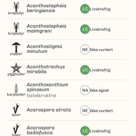
Acanthostepheia
LC
livskraftig
beringiensis
krepsdyr
Acanthostepheia
LC
livskraftig
malmgreni
krepsdyr
Acanthostigma
NE
ikke vurdert
minutum
sopper
Acanthotrochus
LC
livskraftig
mirabilis
pigghuder
Acanthoxanthium
spinosum
NA
ikke egnet
karplanter
tistelkrokfrø
Acarospora atrata
NE
ikke vurdert
laver
Acarospora
LC
livskraftig
badiofusca
laver