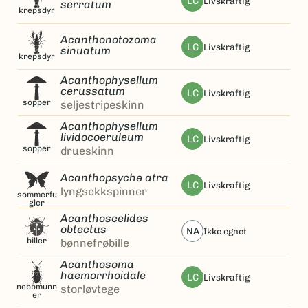
LC
livskraftig
serratum
krepsdyr
Acanthonotozoma
LC
livskraftig
sinuatum
krepsdyr
Acanthophysellum
cerussatum
LC
livskraftig
sopper
seljestripeskinn
Acanthophysellum
lividocoeruleum
LC
livskraftig
sopper
drueskinn
Acanthopsyche atra
LC
livskraftig
lyngsekkspinner
sommerfu
gler
Acanthoscelides
obtectus
NA
ikke egnet
biller
bønnefrøbille
Acanthosoma
haemorrhoidale
LC
livskraftig
nebbmunn
storløvtege
er