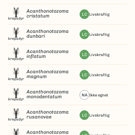
Acanthonotozoma
LC
livskraftig
cristatum
krepsdyr
Acanthonotozoma
LC
livskraftig
dunbari
krepsdyr
Acanthonotozoma
LC
livskraftig
inflatum
krepsdyr
Acanthonotozoma
LC
livskraftig
magnum
krepsdyr
Acanthonotozoma
NA
ikke egnet
monodentatum
krepsdyr
Acanthonotozoma
LC
livskraftig
rusanovae
krepsdyr
Acanthonotozoma