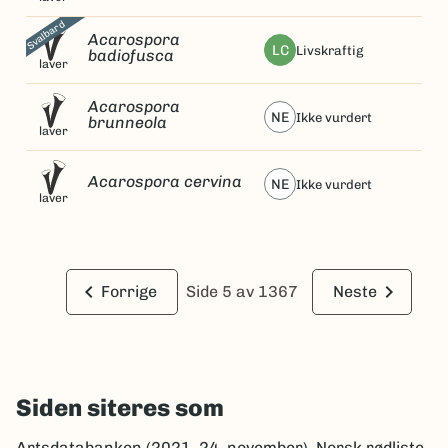
Svalbard
Acarospora
LC
livskraftig
badiofusca
laver
Acarospora
NE
ikke vurdert
brunneola
laver
Acarospora cervina
NE
ikke vurdert
laver
keyboard_arrow_left
keyboard_arrow_right
Forrige
Side 5 av 1367
Neste
Siden siteres som
Artsdatabanken (2021, 24. november). Norsk rødliste