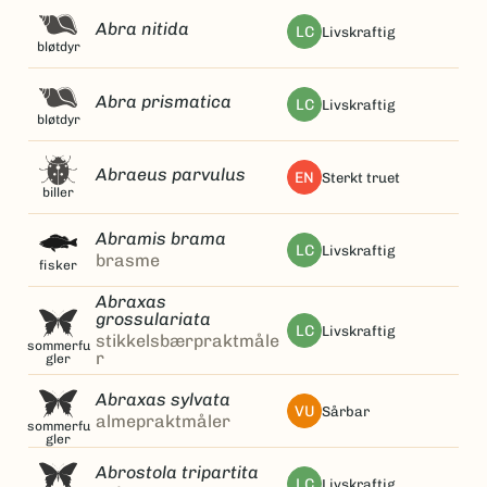
Abra nitida
LC
livskraftig
bløtdyr
Abra prismatica
LC
livskraftig
bløtdyr
Abraeus parvulus
EN
sterkt truet
biller
Abramis brama
LC
livskraftig
brasme
fisker
Abraxas
grossulariata
LC
livskraftig
stikkelsbærpraktmåle
sommerfu
r
gler
Abraxas sylvata
VU
sårbar
almepraktmåler
sommerfu
gler
Abrostola tripartita
LC
livskraftig