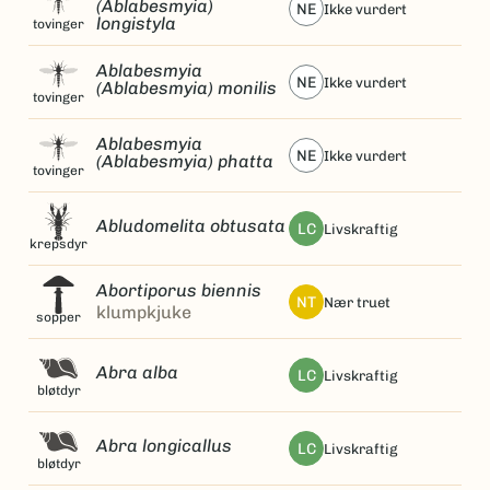
(Ablabesmyia)
NE
ikke vurdert
longistyla
tovinger
Ablabesmyia
NE
ikke vurdert
(Ablabesmyia) monilis
tovinger
Ablabesmyia
NE
ikke vurdert
(Ablabesmyia) phatta
tovinger
Abludomelita obtusata
LC
livskraftig
krepsdyr
Abortiporus biennis
NT
nær truet
klumpkjuke
sopper
Abra alba
LC
livskraftig
bløtdyr
Abra longicallus
LC
livskraftig
bløtdyr