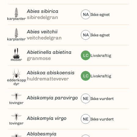
Abies sibirica
NA
ikke egnet
sibiredelgran
karplanter
Abies veitchii
NA
ikke egnet
veitchedelgran
karplanter
Abietinella abietina
LC
livskraftig
granmose
moser
Abiskoa abiskoensis
LC
livskraftig
huldremattevever
edderkopp
dyr
Abiskomyia paravirgo
NE
ikke vurdert
tovinger
Abiskomyia virgo
NE
ikke vurdert
tovinger
Ablabesmyia