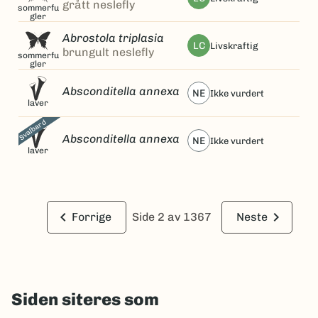
grått neslefly
sommerfu
gler
Abrostola triplasia
LC
livskraftig
brungult neslefly
sommerfu
gler
Absconditella annexa
NE
ikke vurdert
laver
Svalbard
Absconditella annexa
NE
ikke vurdert
laver
keyboard_arrow_left
keyboard_arrow_right
Forrige
Side 2 av 1367
Neste
Siden siteres som