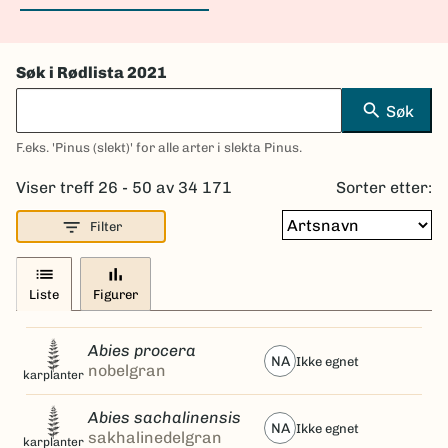
Søk i Rødlista 2021
search
Søk
F.eks. 'Pinus (slekt)' for alle arter i slekta Pinus.
Viser treff 26 - 50 av 34 171
Sorter etter:
filter_list
Filter
list
bar_chart
Liste
Figurer
Abies procera
NA
ikke egnet
nobelgran
karplanter
Abies sachalinensis
NA
ikke egnet
sakhalinedelgran
karplanter