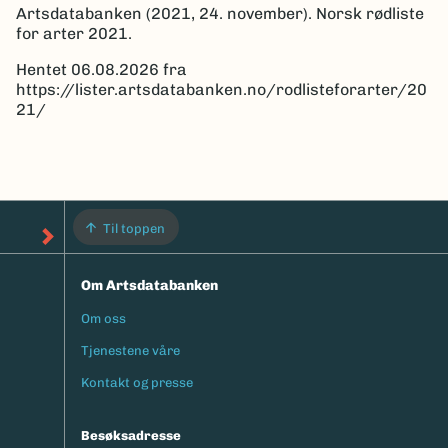
Artsdatabanken (2021, 24. november). Norsk rødliste
for arter 2021.
Hentet 06.08.2026 fra
https://lister.artsdatabanken.no/rodlisteforarter/20
21/
Til toppen
Om Artsdatabanken
Om oss
Footermeny
Tjenestene våre
Kontakt og presse
Besøksadresse