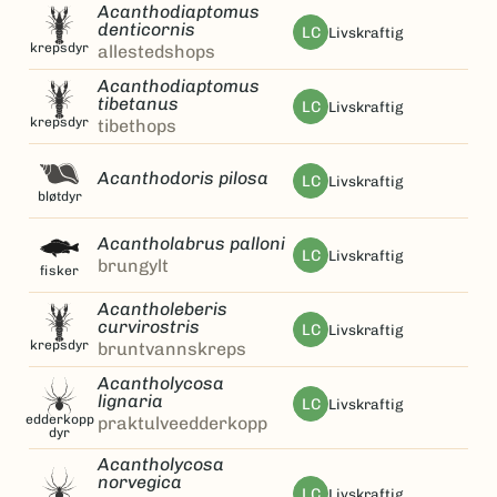
Acanthodiaptomus
denticornis
LC
livskraftig
krepsdyr
allestedshops
Acanthodiaptomus
tibetanus
LC
livskraftig
krepsdyr
tibethops
Acanthodoris pilosa
LC
livskraftig
bløtdyr
Acantholabrus palloni
LC
livskraftig
brungylt
fisker
Acantholeberis
curvirostris
LC
livskraftig
krepsdyr
bruntvannskreps
Acantholycosa
lignaria
LC
livskraftig
edderkopp
praktulveedderkopp
dyr
Acantholycosa
norvegica
LC
livskraftig