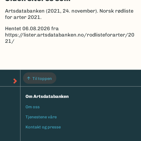
Artsdatabanken (2021, 24. november). Norsk rødliste
for arter 2021.
Hentet 06.08.2026 fra
https://lister.artsdatabanken.no/rodlisteforarter/20
21/
Til toppen
Om Artsdatabanken
Om oss
Footermeny
Tjenestene våre
Kontakt og presse