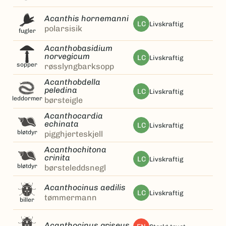
Acanthis hornemanni
LC
livskraftig
polarsisik
fugler
Acanthobasidium
norvegicum
LC
livskraftig
sopper
røsslyngbarksopp
Acanthobdella
peledina
LC
livskraftig
leddormer
børsteigle
Acanthocardia
echinata
LC
livskraftig
bløtdyr
pigghjerteskjell
Acanthochitona
crinita
LC
livskraftig
bløtdyr
børsteleddsnegl
Acanthocinus aedilis
LC
livskraftig
tømmermann
biller
Acanthocinus griseus