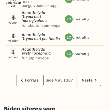
norsk
edderkopp
bergulveedderkopp
dyr
Acantholyda
(Itycorsia)
LC
livskraftig
hieroglyphica
vepser
furukulturspinnveps
Acantholyda
LC
livskraftig
(Itycorsia) posticalis
vepser
Acantholyda
erythrocephala
LC
livskraftig
vepser
furuspinnveps
keyboard_arrow_left
keyboard_arrow_right
Forrige
Side 4 av 1367
Neste
Siden siteres som