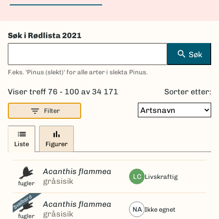
Søk i Rødlista 2021
search
Søk
F.eks. 'Pinus (slekt)' for alle arter i slekta Pinus.
Viser treff 76 - 100 av 34 171
Sorter etter:
filter_list
Filter
list
bar_chart
Liste
Figurer
Acanthis flammea
LC
livskraftig
gråsisik
fugler
Svalbard
Acanthis flammea
NA
ikke egnet
gråsisik
fugler