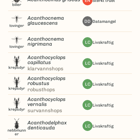
EN
sterkt truet
biller
Acanthocnema
DD
datamangel
glaucescens
tovinger
Acanthocnema
LC
livskraftig
nigrimana
tovinger
Acanthocyclops
capillatus
LC
livskraftig
krepsdyr
klarvannshops
Acanthocyclops
robustus
LC
livskraftig
krepsdyr
robusthops
Acanthocyclops
vernalis
LC
livskraftig
krepsdyr
survannshops
Acanthodelphax
LC
livskraftig
denticauda
nebbmunn
er