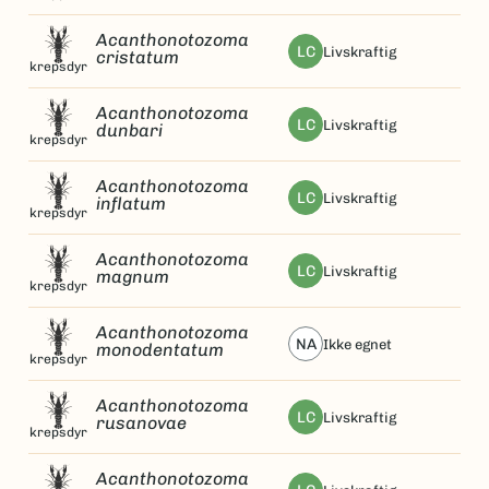
Acanthonotozoma
LC
livskraftig
cristatum
krepsdyr
Acanthonotozoma
LC
livskraftig
dunbari
krepsdyr
Acanthonotozoma
LC
livskraftig
inflatum
krepsdyr
Acanthonotozoma
LC
livskraftig
magnum
krepsdyr
Acanthonotozoma
NA
ikke egnet
monodentatum
krepsdyr
Acanthonotozoma
LC
livskraftig
rusanovae
krepsdyr
Acanthonotozoma