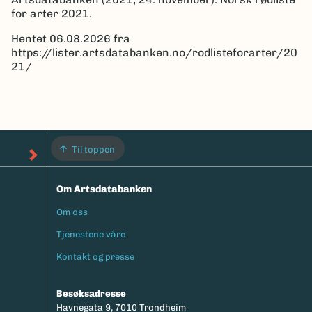
for arter 2021.
Hentet 06.08.2026 fra
https://lister.artsdatabanken.no/rodlisteforarter/20
21/
Til toppen
Om Artsdatabanken
Om oss
Footermeny
Tjenestene våre
Kontakt og presse
Besøksadresse
Havnegata 9, 7010 Trondheim