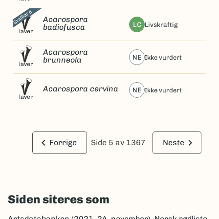
Svalbard
Acarospora
LC
livskraftig
badiofusca
laver
Acarospora
NE
ikke vurdert
brunneola
laver
Acarospora cervina
NE
ikke vurdert
laver
keyboard_arrow_left
keyboard_arrow_right
Forrige
Side 5 av 1367
Neste
Siden siteres som
Artsdatabanken (2021, 24. november). Norsk rødliste