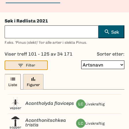
Søk i Rødlista 2021
search
Søk
F.eks. 'Pinus (slekt)' for alle arter i slekta Pinus.
Viser treff 101 - 125 av 34 171
Sorter etter:
filter_list
Filter
list
bar_chart
Liste
Figurer
Acantholyda flaviceps
LC
livskraftig
vepser
Acanthonitschkea
LC
livskraftig
tristis
sopper