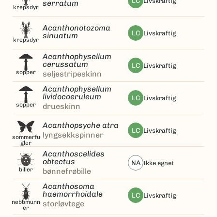
LC
livskraftig
serratum
krepsdyr
Acanthonotozoma
LC
livskraftig
sinuatum
krepsdyr
Acanthophysellum
cerussatum
LC
livskraftig
sopper
seljestripeskinn
Acanthophysellum
lividocoeruleum
LC
livskraftig
sopper
drueskinn
Acanthopsyche atra
LC
livskraftig
lyngsekkspinner
sommerfu
gler
Acanthoscelides
obtectus
NA
ikke egnet
biller
bønnefrøbille
Acanthosoma
haemorrhoidale
LC
livskraftig
nebbmunn
storløvtege
er