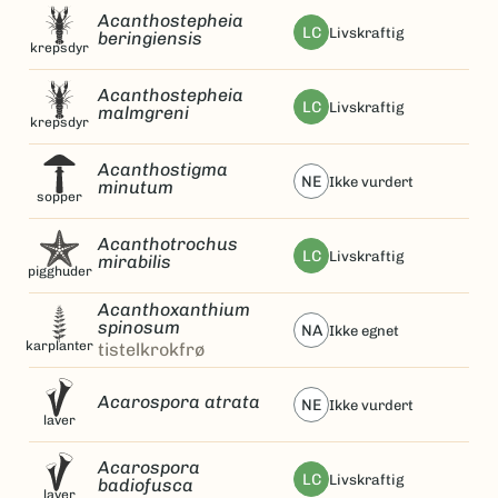
Acanthostepheia
LC
livskraftig
beringiensis
krepsdyr
Acanthostepheia
LC
livskraftig
malmgreni
krepsdyr
Acanthostigma
NE
ikke vurdert
minutum
sopper
Acanthotrochus
LC
livskraftig
mirabilis
pigghuder
Acanthoxanthium
spinosum
NA
ikke egnet
karplanter
tistelkrokfrø
Acarospora atrata
NE
ikke vurdert
laver
Acarospora
LC
livskraftig
badiofusca
laver