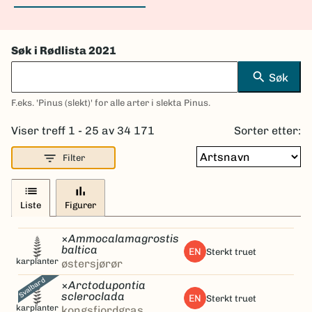
Søk i Rødlista 2021
search
Søk
F.eks. 'Pinus (slekt)' for alle arter i slekta Pinus.
Viser treff 1 - 25 av 34 171
Sorter etter:
filter_list
Filter
list
bar_chart
Liste
Figurer
×
Ammocalamagrostis
baltica
EN
sterkt truet
karplanter
østersjørør
Svalbard
×
Arctodupontia
scleroclada
EN
sterkt truet
karplanter
kongsfjordgras