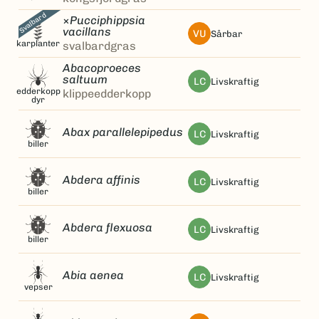
Svalbard
×
Pucciphippsia
vacillans
VU
sårbar
karplanter
svalbardgras
Abacoproeces
saltuum
LC
livskraftig
edderkopp
klippeedderkopp
dyr
Abax parallelepipedus
LC
livskraftig
biller
Abdera affinis
LC
livskraftig
biller
Abdera flexuosa
LC
livskraftig
biller
Abia aenea
LC
livskraftig
vepser