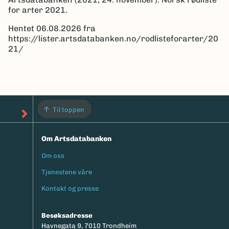
for arter 2021.
Hentet 06.08.2026 fra
https://lister.artsdatabanken.no/rodlisteforarter/20
21/
Til toppen
Om Artsdatabanken
Om oss
Footermeny
Tjenestene våre
Kontakt og presse
Besøksadresse
Havnegata 9, 7010 Trondheim