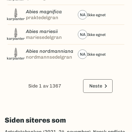
Abies magnifica
NA
ikke egnet
praktedelgran
karplanter
Abies mariesii
NA
ikke egnet
mariesedelgran
karplanter
Abies nordmanniana
NA
ikke egnet
nordmannsedelgran
karplanter
keyboard_arrow_right
Side 1 av 1367
Neste
Siden siteres som
Artsdatabanken (2021, 24. november). Norsk rødliste