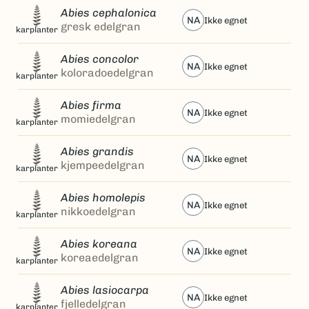
Abies cephalonica
NA
ikke egnet
gresk edelgran
karplanter
Abies concolor
NA
ikke egnet
koloradoedelgran
karplanter
Abies firma
NA
ikke egnet
momiedelgran
karplanter
Abies grandis
NA
ikke egnet
kjempeedelgran
karplanter
Abies homolepis
NA
ikke egnet
nikkoedelgran
karplanter
Abies koreana
NA
ikke egnet
koreaedelgran
karplanter
Abies lasiocarpa
NA
ikke egnet
fjelledelgran
karplanter