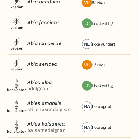
Abia candens
VU
sårbar
vepser
Abia fasciata
LC
livskraftig
vepser
Abia lonicerae
NE
ikke vurdert
vepser
Abia sericea
VU
sårbar
vepser
Abies alba
LC
livskraftig
edelgran
karplanter
Abies amabilis
NA
ikke egnet
stillehavsedelgran
karplanter
Abies balsamea
NA
ikke egnet
balsamedelgran
karplanter