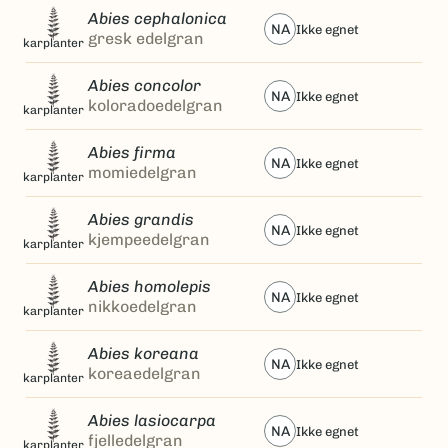
Abies cephalonica
NA
ikke egnet
gresk edelgran
karplanter
Abies concolor
NA
ikke egnet
koloradoedelgran
karplanter
Abies firma
NA
ikke egnet
momiedelgran
karplanter
Abies grandis
NA
ikke egnet
kjempeedelgran
karplanter
Abies homolepis
NA
ikke egnet
nikkoedelgran
karplanter
Abies koreana
NA
ikke egnet
koreaedelgran
karplanter
Abies lasiocarpa
NA
ikke egnet
fjelledelgran
karplanter