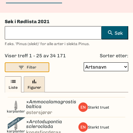
Søk i Rødlista 2021
search
Søk
F.eks. 'Pinus (slekt)' for alle arter i slekta Pinus.
Viser treff 1 - 25 av 34 171
Sorter etter:
filter_list
Filter
list
bar_chart
Liste
Figurer
×
Ammocalamagrostis
baltica
EN
sterkt truet
karplanter
østersjørør
Svalbard
×
Arctodupontia
scleroclada
EN
sterkt truet
karplanter
kongsfjordgras