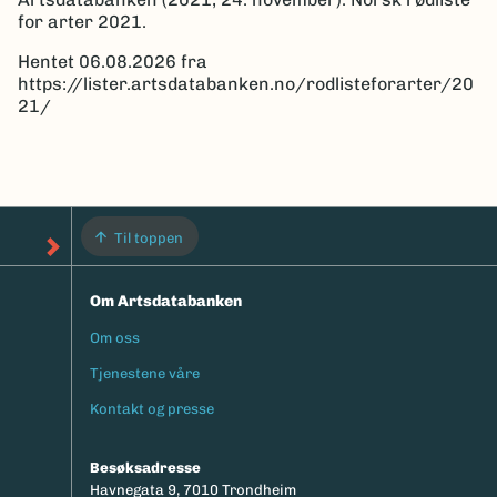
for arter 2021.
Hentet 06.08.2026 fra
https://lister.artsdatabanken.no/rodlisteforarter/20
21/
Til toppen
Om Artsdatabanken
Om oss
Footermeny
Tjenestene våre
Kontakt og presse
Besøksadresse
Havnegata 9, 7010 Trondheim