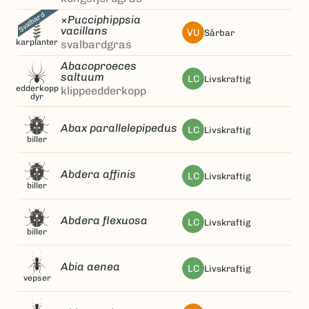
Svalbard
×
Pucciphippsia
vacillans
VU
sårbar
karplanter
svalbardgras
Abacoproeces
saltuum
LC
livskraftig
edderkopp
klippeedderkopp
dyr
Abax parallelepipedus
LC
livskraftig
biller
Abdera affinis
LC
livskraftig
biller
Abdera flexuosa
LC
livskraftig
biller
Abia aenea
LC
livskraftig
vepser