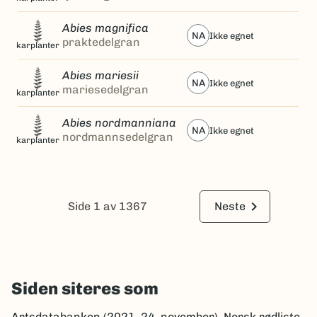
Abies magnifica
NA
ikke egnet
praktedelgran
karplanter
Abies mariesii
NA
ikke egnet
mariesedelgran
karplanter
Abies nordmanniana
NA
ikke egnet
nordmannsedelgran
karplanter
keyboard_arrow_right
Side 1 av 1367
Neste
Siden siteres som
Artsdatabanken (2021, 24. november). Norsk rødliste