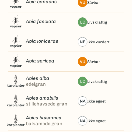
Abia candens
VU
sårbar
vepser
Abia fasciata
LC
livskraftig
vepser
Abia lonicerae
NE
ikke vurdert
vepser
Abia sericea
VU
sårbar
vepser
Abies alba
LC
livskraftig
edelgran
karplanter
Abies amabilis
NA
ikke egnet
stillehavsedelgran
karplanter
Abies balsamea
NA
ikke egnet
balsamedelgran
karplanter