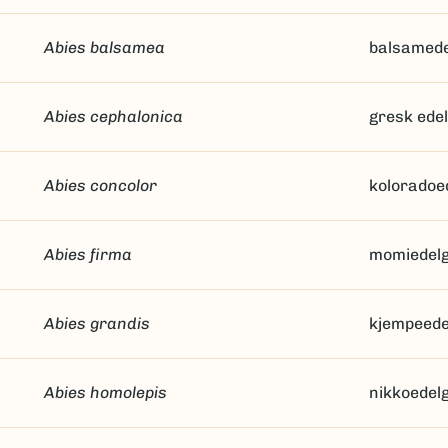
Abies balsamea
balsamed
Abies cephalonica
gresk ede
Abies concolor
koloradoe
Abies firma
momiedel
Abies grandis
kjempeede
Abies homolepis
nikkoedel