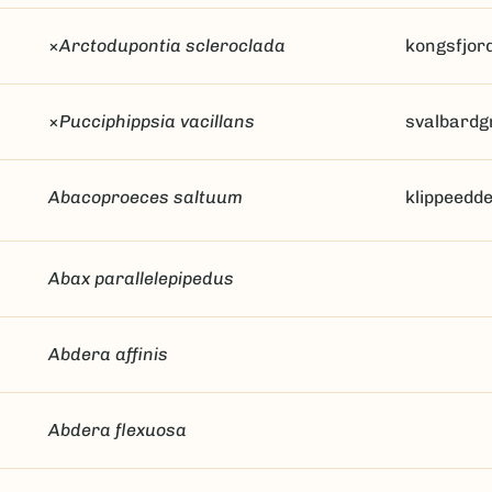
×
Arctodupontia scleroclada
kongsfjor
×
Pucciphippsia vacillans
svalbardg
Abacoproeces saltuum
klippeedd
Abax parallelepipedus
Abdera affinis
Abdera flexuosa