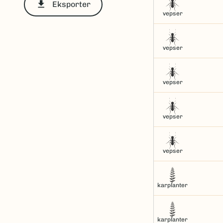
file_download
Eksporter
vepser
vepser
vepser
vepser
vepser
karplanter
karplanter