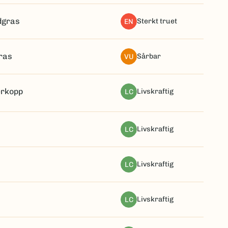
dgras
sterkt truet
EN
ras
sårbar
VU
erkopp
livskraftig
LC
livskraftig
LC
livskraftig
LC
livskraftig
LC