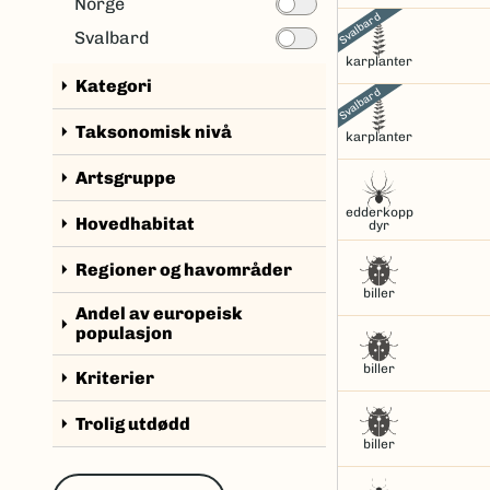
Norge
Svalbard
Svalbard
karplanter
arrow_right
Kategori
Svalbard
arrow_right
Taksonomisk nivå
karplanter
arrow_right
Artsgruppe
edderkopp
arrow_right
Hovedhabitat
dyr
arrow_right
Regioner og havområder
biller
Andel av europeisk
arrow_right
populasjon
biller
arrow_right
Kriterier
arrow_right
Trolig utdødd
biller