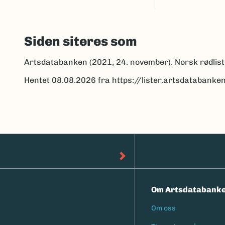
Siden siteres som
Artsdatabanken (2021, 24. november). Norsk rødlist
Hentet 08.08.2026 fra https://lister.artsdatabanke
Om Artsdatabank
Om oss
Footermen