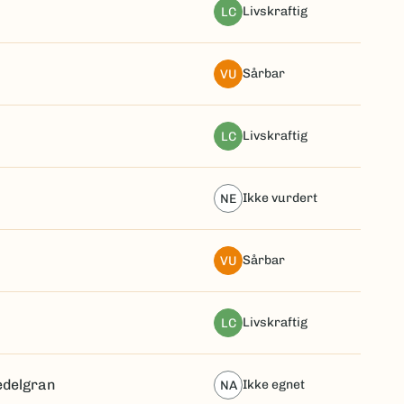
livskraftig
LC
sårbar
VU
livskraftig
LC
ikke vurdert
NE
sårbar
VU
livskraftig
LC
edelgran
ikke egnet
NA