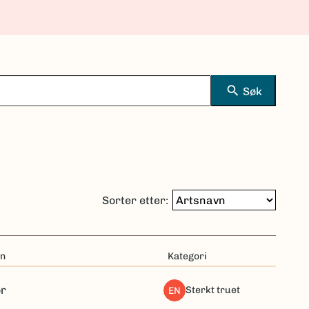
search
Søk
Sorter etter:
n
Kategori
ør
sterkt truet
EN