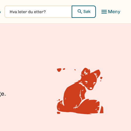
Hva
Meny
Søk
leter
du
etter?
ge.