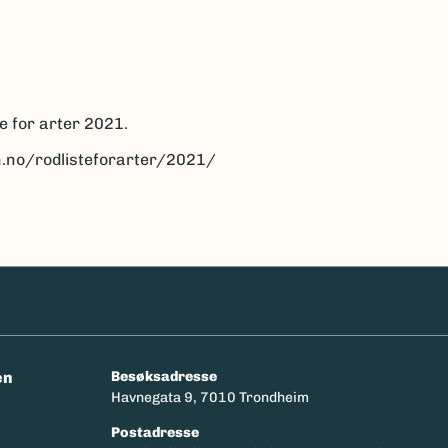
e for arter 2021.
n.no/rodlisteforarter/2021/
en
Besøksadresse
Havnegata 9, 7010 Trondheim
Postadresse
y