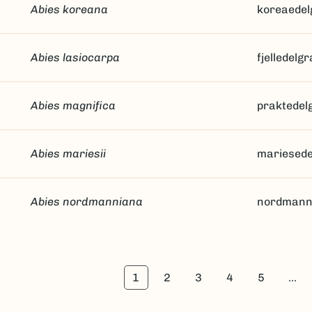
Abies koreana
koreaedel
Abies lasiocarpa
fjelledelg
Abies magnifica
praktedel
Abies mariesii
mariesede
Abies nordmanniana
nordmann
1
2
3
4
5
…