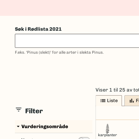
Søk i Rødlista 2021
F.eks. 'Pinus (slekt)' for alle arter i slekta Pinus.
Viser 1 til 25 av to
list
bar_chart
Liste
F
filter_list
Filter
arrow_drop_down
Vurderingsområde
karplanter