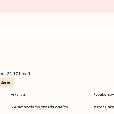
talt 34 171 treff.
igurer
Artsnavn
Populærnav
×
Ammocalamagrostis baltica
østersjør