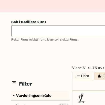
Søk i Rødlista 2021
F.eks. 'Pinus (slekt)' for alle arter i slekta Pinus.
Viser 51 til 75 av t
list
bar_chart
Liste
F
filter_list
Filter
arrow_drop_down
Vurderingsområde
laver