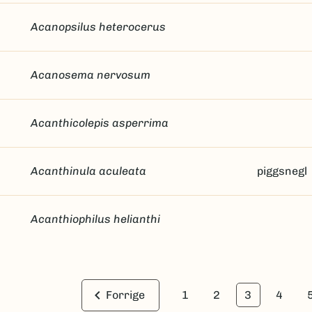
Acanopsilus heterocerus
Acanosema nervosum
Acanthicolepis asperrima
Acanthinula aculeata
piggsnegl
Acanthiophilus helianthi
keyboard_arrow_left
Forrige
1
2
3
4