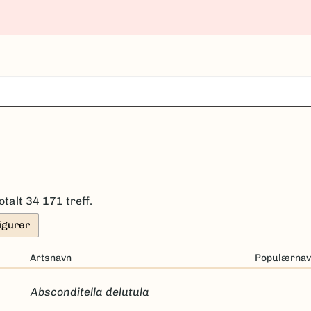
otalt 34 171 treff.
igurer
Artsnavn
Populærnav
Absconditella delutula