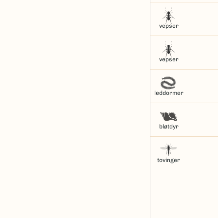
vepser
vepser
leddormer
bløtdyr
tovinger