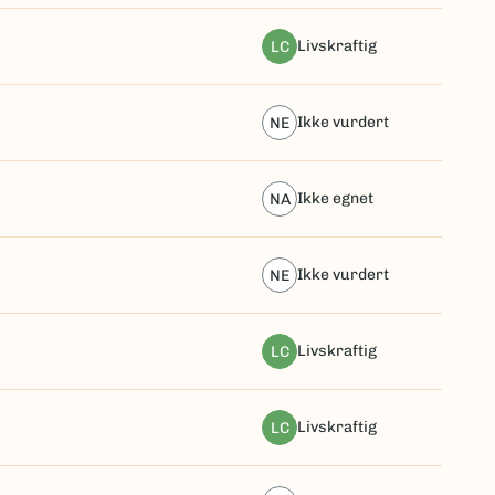
livskraftig
LC
ikke vurdert
NE
ikke egnet
NA
ikke vurdert
NE
livskraftig
LC
livskraftig
LC