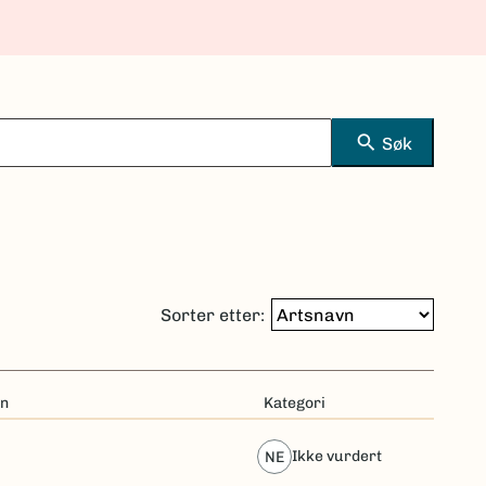
search
Søk
Sorter etter:
n
Kategori
ikke vurdert
NE