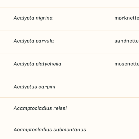
Acalypta nigrina
mørknett
Acalypta parvula
sandnett
Acalypta platycheila
mosenett
Acalyptus carpini
Acamptocladius reissi
Acamptocladius submontanus