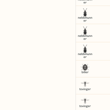
er
nebbmunn
er
nebbmunn
er
nebbmunn
er
biller
tovinger
tovinger