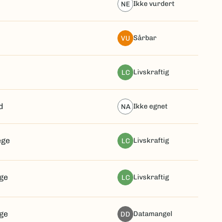
ikke vurdert
NE
sårbar
VU
livskraftig
LC
d
ikke egnet
NA
ege
livskraftig
LC
ge
livskraftig
LC
ge
datamangel
DD