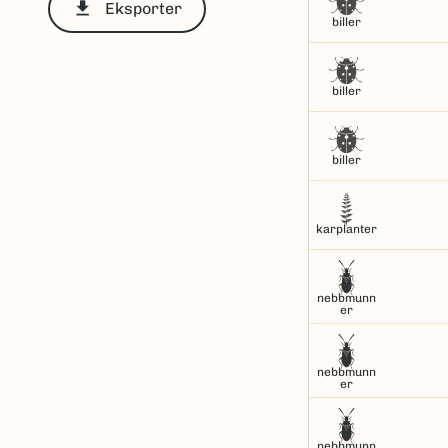
file_download
Eksporter
biller
biller
biller
karplanter
nebbmunn
er
nebbmunn
er
nebbmunn