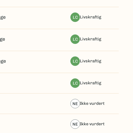
ege
livskraftig
LC
ege
livskraftig
LC
ege
livskraftig
LC
livskraftig
LC
ikke vurdert
NE
ikke vurdert
NE