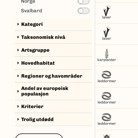
Norge
Svalbard
laver
arrow_right
Kategori
arrow_right
Taksonomisk nivå
laver
arrow_right
Artsgruppe
karplanter
arrow_right
Hovedhabitat
arrow_right
Regioner og havområder
leddormer
Andel av europeisk
arrow_right
populasjon
leddormer
arrow_right
Kriterier
arrow_right
Trolig utdødd
leddormer