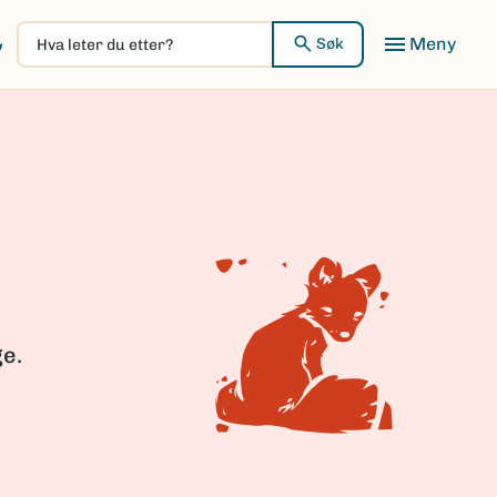
Hva
Meny
Søk
leter
du
etter?
ge.